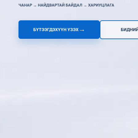
ЧАНАР
→ НАЙДВАРТАЙ БАЙДАЛ
→ ХАРИУЦЛАГА
→
БҮТЭЭГДЭХҮҮН ҮЗЭХ
БИДНИЙ