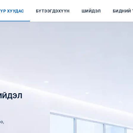
ҮР ХУУДАС
БҮТЭЭГДЭХҮҮН
ШИЙДЭЛ
БИДНИЙ 
ИЙДЭЛ
о,