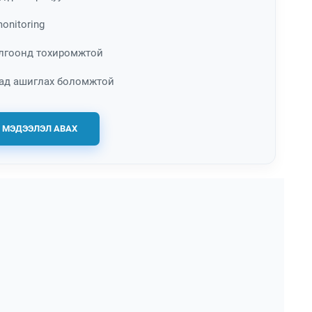
monitoring
илгоонд тохиромжтой
тад ашиглах боломжтой
 МЭДЭЭЛЭЛ АВАХ