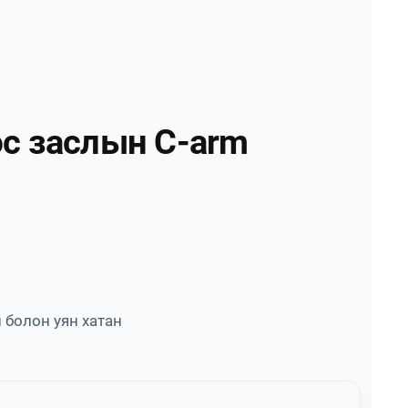
с заслын C-arm
 болон уян хатан