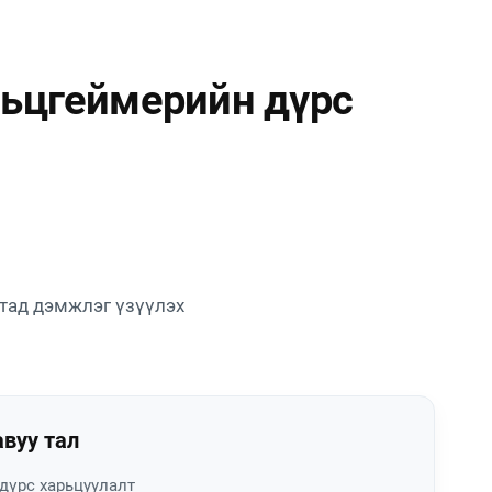
льцгеймерийн дүрс
тад дэмжлэг үзүүлэх
вуу тал
дүрс харьцуулалт