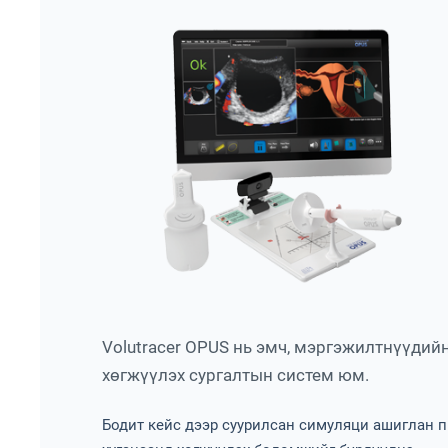
Volutracer OPUS нь эмч, мэргэжилтнүүдий
хөгжүүлэх сургалтын систем юм.
Бодит кейс дээр суурилсан симуляци ашиглан п