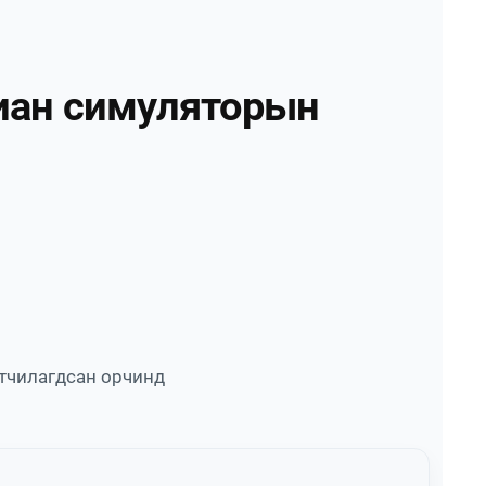
виан симуляторын
ртчилагдсан орчинд