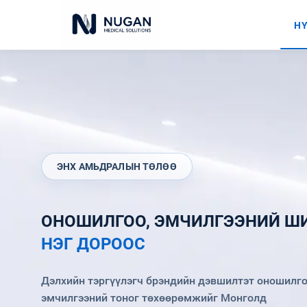
НҮ
ЭНХ АМЬДРАЛЫН ТӨЛӨӨ
ОНОШИЛГОО, ЭМЧИЛГЭЭНИЙ Ш
НЭГ ДОРООС
Дэлхийн тэргүүлэгч брэндийн дэвшилтэт оношилго
эмчилгээний тоног төхөөрөмжийг Монголд