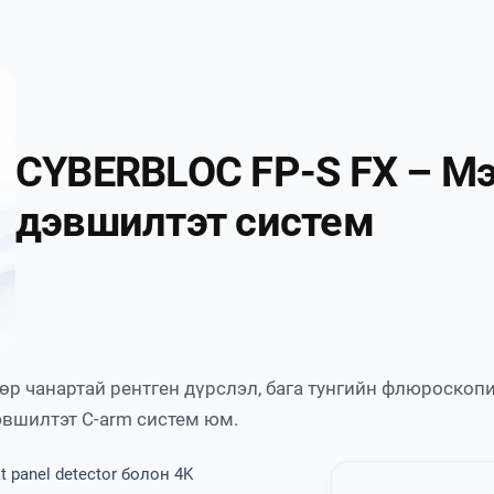
CYBERBLOC FP-S FX – Мэ
дэвшилтэт систем
өр чанартай рентген дүрслэл, бага тунгийн флюроскопи
эвшилтэт C-arm систем юм.
t panel detector болон 4K