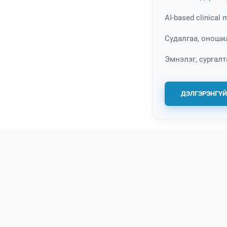
AI-based clinical 
Судалгаа, онош
Эмнэлэг, сургал
ДЭЛГЭРЭНГҮЙ