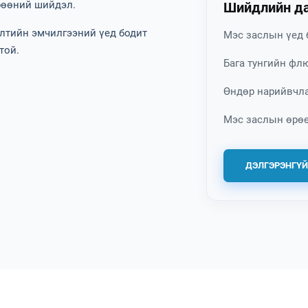
рөөний шийдэл.
Шийдлийн да
өлтийн эмчилгээний үед бодит
Мэс заслын үед 
той.
Бага тунгийн фл
Өндөр нарийвчла
Мэс заслын өрөө
ДЭЛГЭРЭНГҮЙ