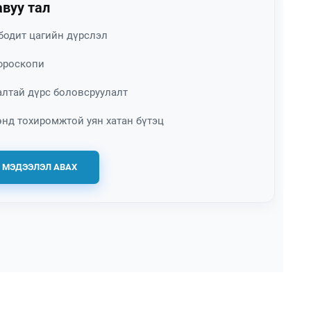
вуу тал
бодит цагийн дүрслэл
юроскопи
лтай дүрс боловсруулалт
нд тохиромжтой уян хатан бүтэц
 МЭДЭЭЛЭЛ АВАХ