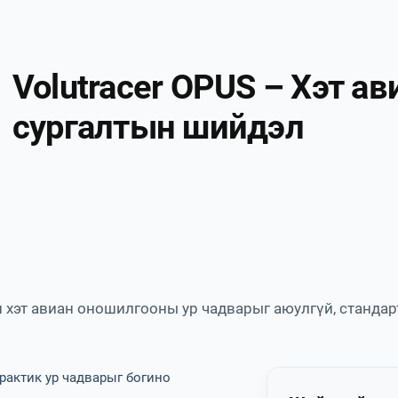
Volutracer OPUS – Хэт а
сургалтын шийдэл
н хэт авиан оношилгооны ур чадварыг аюулгүй, станда
рактик ур чадварыг богино