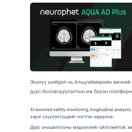
Энэхүү шийдэл нь Альцгеймерийн өвчний 
дүрс боловсруулалтын иж бүрэн платфор
AI-assisted safety monitoring, longitudinal analysis,
зэрэг үзүүлэлтүүдийг нэгтгэн харуулна.
Дүрс оношилгооны мэдээллийг ойлгомжтой, хар