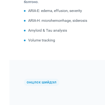
болгоно.
ARIA-E: edema, effusion, severity
ARIA-H: microhemorrhage, siderosis
Amyloid & Tau analysis
Volume tracking
ОНЦЛОХ ШИЙДЭЛ