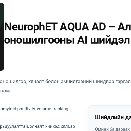
NeurophET AQUA AD – А
оношилгооны AI шийдэл
оношилгоо, хяналт болон эмчилгээний шийдвэр гаргал
м юм.
 amyloid positivity, volume tracking
Шийдлийн да
ьцуулалттай, хяналт хийхэд хялбар
Өмнөх ба дараах 