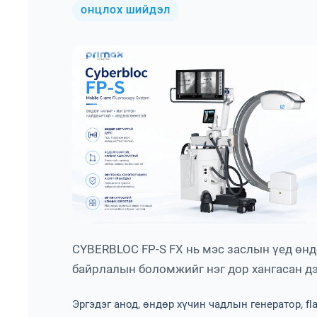
ОНЦЛОХ ШИЙДЭЛ
CYBERBLOC FP-S FX нь мэс заслын үед өнд
байрлалын боломжийг нэг дор хангасан д
Эргэдэг анод, өндөр хүчин чадлын генератор, fla