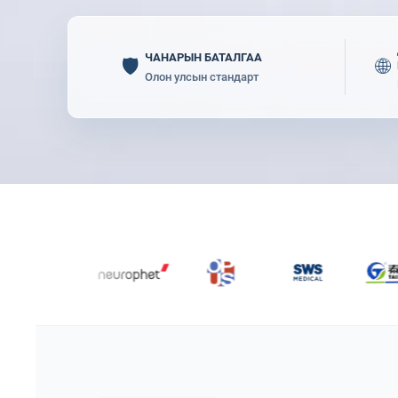
ЧАНАРЫН БАТАЛГАА
🛡️
🌐
Олон улсын стандарт