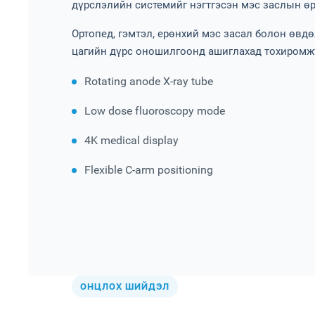
дүрслэлийн системийг нэгтгэсэн мэс заслын ө
Ортопед, гэмтэл, ерөнхий мэс засал болон өвд
цагийн дүрс оношилгоонд ашиглахад тохиромж
Rotating anode X-ray tube
Low dose fluoroscopy mode
4K medical display
Flexible C-arm positioning
ОНЦЛОХ ШИЙДЭЛ